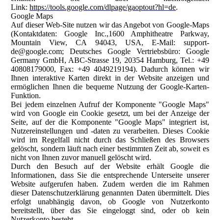
Link:
https://tools.google.com/dlpage/gaoptout?hl=de
.
Google Maps
Auf dieser Web-Site nutzen wir das Angebot von Google-Maps
(Kontaktdaten: Google Inc.,1600 Amphitheatre Parkway,
Mountain View, CA 94043, USA, E-Mail: support-
de@google.com; Deutsches Google Vertriebsbüro: Google
Germany GmbH, ABC-Strasse 19, 20354 Hamburg, Tel.: +49
40808179000, Fax: +49 4049219194). Dadurch können wir
Ihnen interaktive Karten direkt in der Website anzeigen und
ermöglichen Ihnen die bequeme Nutzung der Google-Karten-
Funktion.
Bei jedem einzelnen Aufruf der Komponente "Google Maps"
wird von Google ein Cookie gesetzt, um bei der Anzeige der
Seite, auf der die Komponente "Google Maps" integriert ist,
Nutzereinstellungen und -daten zu verarbeiten. Dieses Cookie
wird im Regelfall nicht durch das Schließen des Browsers
gelöscht, sondern läuft nach einer bestimmten Zeit ab, soweit es
nicht von Ihnen zuvor manuell gelöscht wird.
Durch den Besuch auf der Website erhält Google die
Informationen, dass Sie die entsprechende Unterseite unserer
Website aufgerufen haben. Zudem werden die im Rahmen
dieser Datenschutzerklärung genannten Daten übermittelt. Dies
erfolgt unabhängig davon, ob Google von Nutzerkonto
bereitstellt, über das Sie eingeloggt sind, oder ob kein
Nutzerkonto besteht.