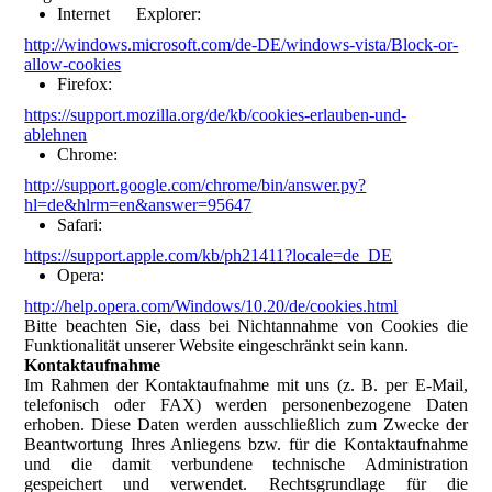
Internet Explorer:
http://windows.microsoft.com/de-DE/windows-vista/Block-or-
allow-cookies
Firefox:
https://support.mozilla.org/de/kb/cookies-erlauben-und-
ablehnen
Chrome:
http://support.google.com/chrome/bin/answer.py?
hl=de&hlrm=en&answer=95647
Safari:
https://support.apple.com/kb/ph21411?locale=de_DE
Opera:
http://help.opera.com/Windows/10.20/de/cookies.html
Bitte beachten Sie, dass bei Nichtannahme von Cookies die
Funktionalität unserer Website eingeschränkt sein kann.
Kontaktaufnahme
Im Rahmen der Kontaktaufnahme mit uns (z. B. per E-Mail,
telefonisch oder FAX) werden personenbezogene Daten
erhoben. Diese Daten werden ausschließlich zum Zwecke der
Beantwortung Ihres Anliegens bzw. für die Kontaktaufnahme
und die damit verbundene technische Administration
gespeichert und verwendet. Rechtsgrundlage für die